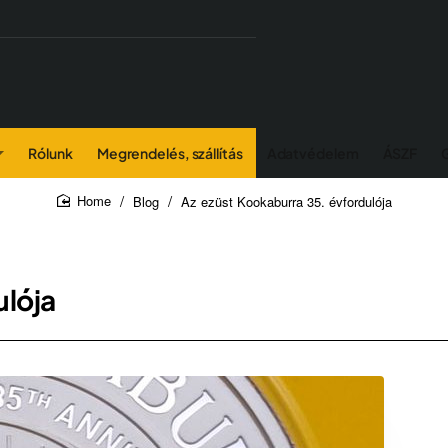
Rólunk
Megrendelés, szállítás
Adatvédelem
ÁSZF
Blog
Az ezüst Kookaburra 35. évfordulója
home
ulója