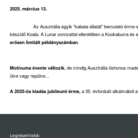
2025. március 13.
Az Ausztrália egyik "kabala-állatát" bemutató érme-sorozat
készülő Koala. A Lunar sorozattal ellentétben a Kookaburra és 
erősen limitált példányszámban
.
Motívuma évente változik
, de mindig Ausztrália őshonos mad
ülve vagy repülve...
A 2025-ös kiadás jubileumi érme,
a 35. évforduló alkalmából 
Legnézettebb