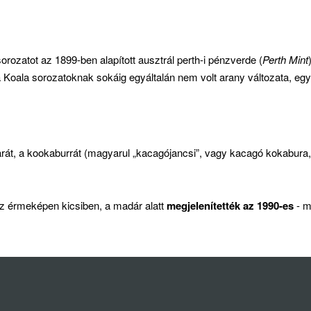
ot az 1899-ben alapított ausztrál perth-i pénzverde (
Perth Mint
a Koala sorozatoknak sokáig egyáltalán nem volt arany változata, eg
arát, a kookaburrát (magyarul „kacagójancsi”, vagy kacagó kokabura
az érmeképen kicsiben, a madár alatt
megjelenítették az 1990-es
- m