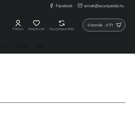
Facebook
ermek@ezustpanda.hu
0 termék - 0 Ft
Fiókom
Kedvencek
Összehasonlítás
GYIK
Árlista
Hírek