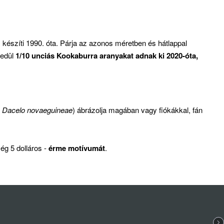
) készíti 1990. óta. Párja az azonos méretben és hátlappal
yedül
1/10 unciás Kookaburra aranyakat adnak ki 2020-óta,
,
Dacelo novaeguineae
) ábrázolja magában vagy fiókákkal, fán
ég 5 dolláros -
érme motívumát
.