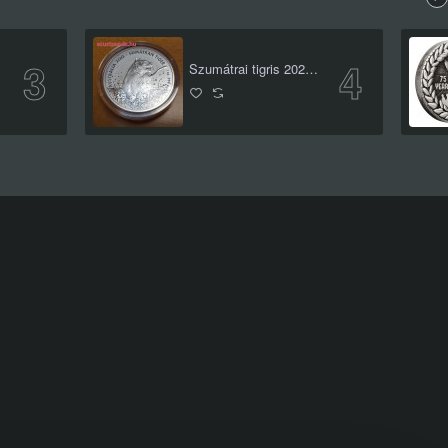
Szumátrai tigris 2020 1 uncia ausztrál ezüst pénzérme