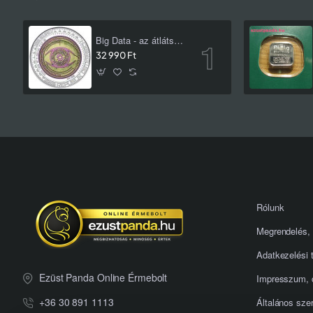
Big Data - az átlátszó ember 25 EUR 2020 ezüst-nióbium pénzérme
32 990 Ft
Rólunk
Megrendelés, 
Adatkezelési 
Ezüst Panda Online Érmebolt
Impresszum, 
+36 30 891 1113
Általános szer