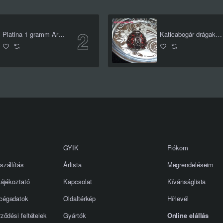
Platina 1 gramm Argor-Heraeus (svájci)
Katicabogár drágakövekkel - 2020 1 uncia kanadai proof ezüst pénzérme
GYIK
Fiókom
szállítás
Árlista
Megrendeléseim
tájékoztató
Kapcsolat
Kívánságlista
cégadatok
Oldaltérkép
Hírlevél
ződési feltételek
Gyártók
Online elállás