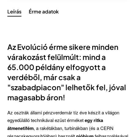
Leírás
Érme adatok
Az Evolúció érme sikere minden
várakozást felülmúlt: mind a
65.000 példány elfogyott a
verdéből, már csak a
"szabadpiacon" lelhetők fel, jóval
magasabb áron!
Az osztrák állami pénzverdemár tíz éve készít a világon
egyedülálló technikával ezüst érméket
egy ritka
átmenetifém
, a rakétákban, turbinákban (és a CERN
részecskegyorsítójában) használt
nióbium
felhasználásával.