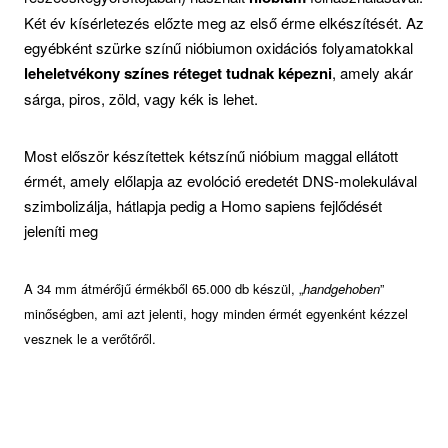
Két év kísérletezés előzte meg az első érme elkészítését. Az
egyébként szürke színű nióbiumon oxidációs folyamatokkal
leheletvékony színes réteget tudnak képezni
, amely akár
sárga, piros, zöld, vagy kék is lehet.
Most először készítettek kétszínű nióbium maggal ellátott
érmét, amely előlapja az evolóció eredetét DNS-molekulával
szimbolizálja, hátlapja pedig a Homo sapiens fejlődését
jeleníti meg
A 34 mm átmérőjű érmékből 65.000 db készül, „
handgehoben
”
minőségben, ami azt jelenti, hogy minden érmét egyenként kézzel
vesznek le a verőtőről.