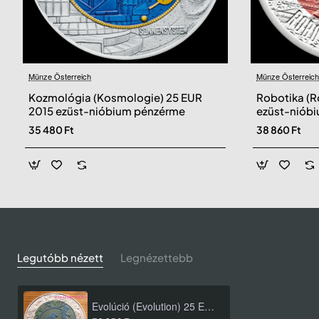
Münze Österreich
Münze Österreich
Kozmológia (Kosmologie) 25 EUR
Robotika (R
2015 ezüst-nióbium pénzérme
ezüst-niób
35 480 Ft
38 860 Ft
Legutóbb nézett
Legnézettebb
Evolúció (Evolution) 25 EUR 2014 ezüst-nióbium pénzérme