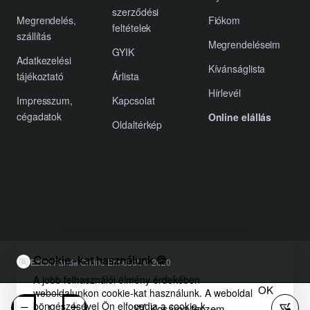
szerződési
Megrendelés,
Fiókom
feltételek
szállítás
Megrendeléseim
GYIK
Adatkezelési
Kívánságlista
tájékoztató
Árlista
Hírlevél
Impresszum,
Kapcsolat
cégadatok
Online elállás
Oldaltérkép
Cookie-kat használunk 🍪
Ezüst Panda Online Érmebolt © 2020
A jobb felhasználói élmény érdekében
OK
weboldalunkon cookie-kat használunk. A weboldal
böngészésével Ön elfogadja a cookie-k
Kosárba teszem