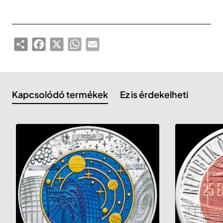
Share
Facebook
X
WhatsApp
Email
Kapcsolódó termékek
Ez is érdekelheti