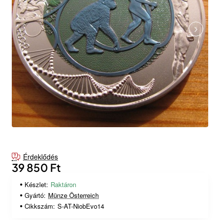
Érdeklődés
39 850 Ft
Készlet:
Raktáron
Gyártó:
Münze Österreich
Cikkszám:
S-AT-NiobEvo14